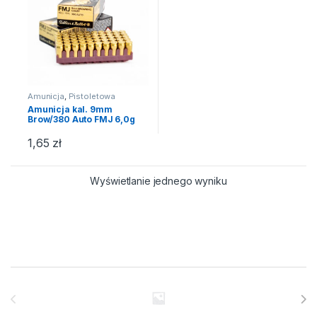
Amunicja
,
Pistoletowa
Amunicja kal. 9mm
Brow/380 Auto FMJ 6,0g
S&B
1,65
zł
Wyświetlanie jednego wyniku
Brands Carousel