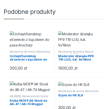
Podobne produkty
Akcesoria do broni
,
Akcesoria
Akcesoria do broni
,
Nasze
strzeleckie
produkty BLITZ
,
Uchwyt/handstop
Moderator dźwięku PP9
Rusznikarnia.eu
,
Tłumiki
strzelecki z bączkiem do
TRI-LUG, kal. 9x19mm
pasa Anschutz
200,00
zł
1600,00
zł
Akcesoria do broni
,
Akcesoria
strzeleckie
,
Celowniki, optyka
Szyna do HK SL8
AK/AKM
,
Akcesoria do broni
,
Akcesoria strzeleckie
,
Części
Kolba MOE® AK Stock do
broni
AK-47 / AK-74 Magpul
300,00
zł