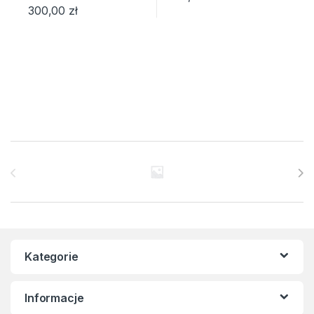
300,00
zł
Brands Carousel
Kategorie
Informacje