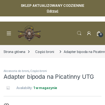
SKLEP AKTUALIZOWANY CODZIENNIE
Odrzuć
Skip to navigation
Skip to content
0
Strona główna
Części broni
Adapter bipoda na Picatin
Akcesoria do broni
,
Części broni
Adapter bipoda na Picatinny UTG
Availability:
1 w magazynie