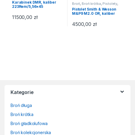
Karabinek DMR, kaliber
Broń
,
Broń krótka
,
Pistolety
,
223Rem/5,56×45
Pistolety - centralny zapłon
Pistolet Smith & Wesson
M&P9 M2.0 OR, kaliber
11500,00
zł
9x19mm
4500,00
zł
Brands Carousel
Kategorie
Broń długa
Broń krótka
Broń gładkolufowa
Broń kolekcjonerska