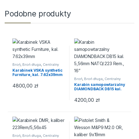
Podobne produkty
Broń
,
Broń długa
,
Centralny
zapłon
Karabinek VSKA synthetic
Furniture, kal. 7.62x39mm
Broń
,
Broń długa
,
Centralny
zapłon
Karabin samopowtarzalny
4800,00
zł
DIAMONDBACK DB15 kal.
5,56mm NATO/.223 Rem.,
16”
4200,00
zł
Broń
,
Broń długa
,
Centralny
zapłon