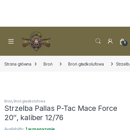
Skip to navigation
Skip to content
0
Strona główna
Broń
Broń gładkolufowa
Strzelb
Broń
,
Broń gładkolufowa
Strzelba Pallas P-Tac Mace Force
20″, kaliber 12/76
Availability:
1 w magazynie