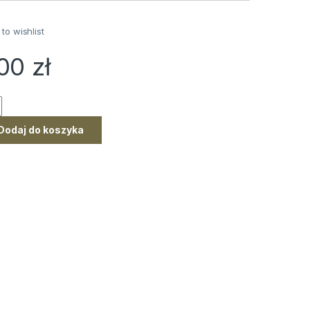
to wishlist
,00
zł
nka nr 4/2 P-64 quantity
Dodaj do koszyka