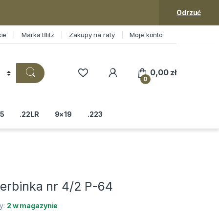
Odrzuć
kie
Marka Blitz
Zakupy na raty
Moje konto
0,00
zł
0
5
.22LR
9×19
.223
erbinka nr 4/2 P-64
ty:
2 w magazynie