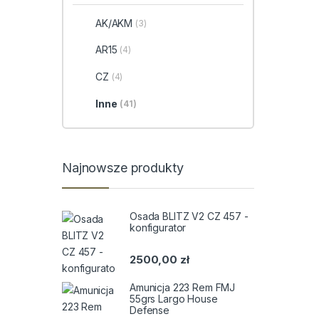
AK/AKM
(3)
AR15
(4)
CZ
(4)
Inne
(41)
Najnowsze produkty
Osada BLITZ V2 CZ 457 -
konfigurator
2500,00
zł
Amunicja 223 Rem FMJ
55grs Largo House
Defense