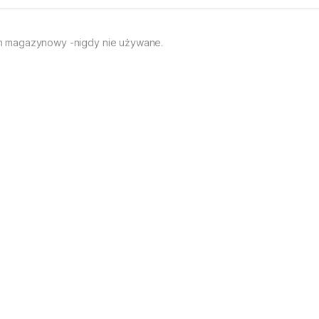
n magazynowy -nigdy nie używane.
egoria:
Inne
Znaczniki:
części P64
,
p64