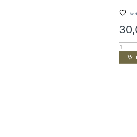
Add 
30
Szczerbi