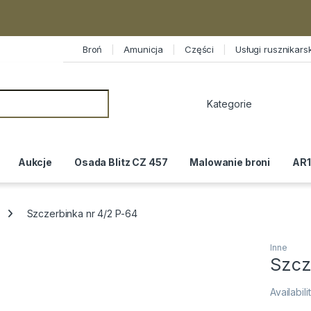
Broń
Amunicja
Części
Usługi rusznikars
or:
Aukcje
Osada Blitz CZ 457
Malowanie broni
AR1
Szczerbinka nr 4/2 P-64
Inne
Szcz
Availabili