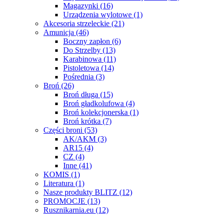
Magazynki
(16)
Urządzenia wylotowe
(1)
Akcesoria strzeleckie
(21)
Amunicja
(46)
Boczny zapłon
(6)
Do Strzelby
(13)
Karabinowa
(11)
Pistoletowa
(14)
Pośrednia
(3)
Broń
(26)
Broń długa
(15)
Broń gładkolufowa
(4)
Broń kolekcjonerska
(1)
Broń krótka
(7)
Części broni
(53)
AK/AKM
(3)
AR15
(4)
CZ
(4)
Inne
(41)
KOMIS
(1)
Literatura
(1)
Nasze produkty BLITZ
(12)
PROMOCJE
(13)
Rusznikarnia.eu
(12)