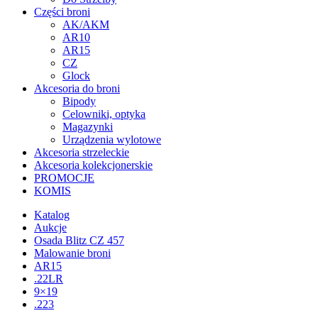
Części broni
AK/AKM
AR10
AR15
CZ
Glock
Akcesoria do broni
Bipody
Celowniki, optyka
Magazynki
Urządzenia wylotowe
Akcesoria strzeleckie
Akcesoria kolekcjonerskie
PROMOCJE
KOMIS
Katalog
Aukcje
Osada Blitz CZ 457
Malowanie broni
AR15
.22LR
9×19
.223