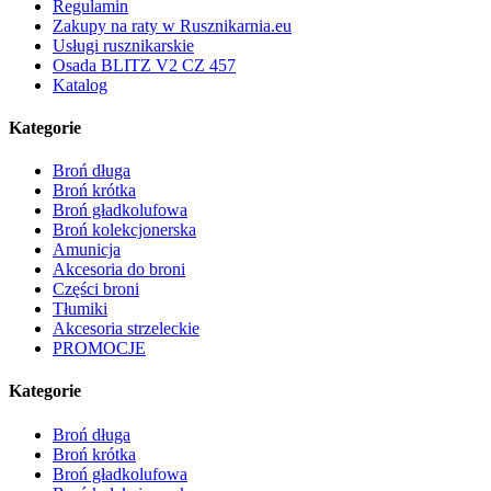
Regulamin
Zakupy na raty w Rusznikarnia.eu
Usługi rusznikarskie
Osada BLITZ V2 CZ 457
Katalog
Kategorie
Broń długa
Broń krótka
Broń gładkolufowa
Broń kolekcjonerska
Amunicja
Akcesoria do broni
Części broni
Tłumiki
Akcesoria strzeleckie
PROMOCJE
Kategorie
Broń długa
Broń krótka
Broń gładkolufowa