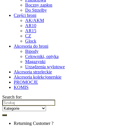
Boczny zapłon
Do Strzelby
Części broni
AK/AKM
AR10
AR15
CZ
Glock
Akcesoria do broni
Bipody
Celowniki, optyka
Magazynki
Urządzenia wylotowe
Akcesoria strzeleckie
Akcesoria kolekcjonerskie
PROMOCJE
KOMIS
Search for:
Returning Customer ?