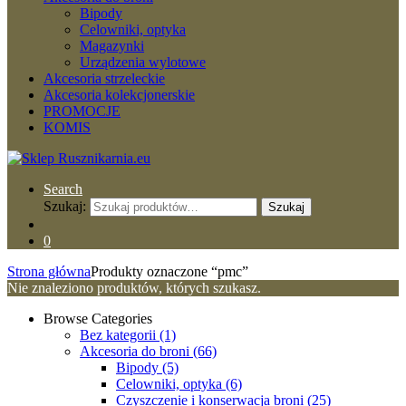
Bipody
Celowniki, optyka
Magazynki
Urządzenia wylotowe
Akcesoria strzeleckie
Akcesoria kolekcjonerskie
PROMOCJE
KOMIS
Search
Szukaj:
Szukaj
0
Strona główna
Produkty oznaczone “pmc”
Nie znaleziono produktów, których szukasz.
Browse Categories
Bez kategorii
(1)
Akcesoria do broni
(66)
Bipody
(5)
Celowniki, optyka
(6)
Czyszczenie i konserwacja broni
(25)