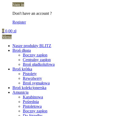
Sign in
Don't have an account ?
Register
0
0,00
zł
Menu
Nasze produkty BLITZ
Broń długa
Boczny zapłon
Centralny zapłon
Broń gładkolufowa
Broń krótka
Pistolety
Rewolwery
Broń sygnałowa
Broń kolekcjonerska
Amunicja
Karabinowa
Pośrednia
Pistoletowa
Boczny zapłon
Do Strzelby