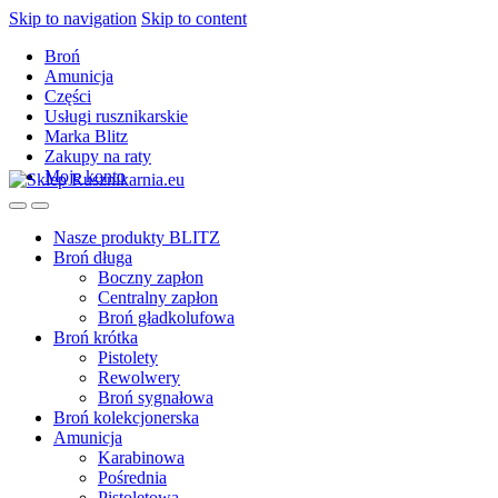
Skip to navigation
Skip to content
Broń
Amunicja
Części
Usługi rusznikarskie
Marka Blitz
Zakupy na raty
Moje konto
Nasze produkty BLITZ
Broń długa
Boczny zapłon
Centralny zapłon
Broń gładkolufowa
Broń krótka
Pistolety
Rewolwery
Broń sygnałowa
Broń kolekcjonerska
Amunicja
Karabinowa
Pośrednia
Pistoletowa