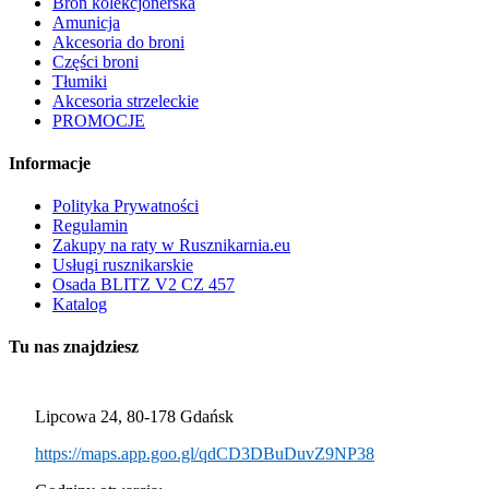
Broń kolekcjonerska
Amunicja
Akcesoria do broni
Części broni
Tłumiki
Akcesoria strzeleckie
PROMOCJE
Informacje
Polityka Prywatności
Regulamin
Zakupy na raty w Rusznikarnia.eu
Usługi rusznikarskie
Osada BLITZ V2 CZ 457
Katalog
Tu nas znajdziesz
Lipcowa 24, 80-178 Gdańsk
https://maps.app.goo.gl/qdCD3DBuDuvZ9NP38