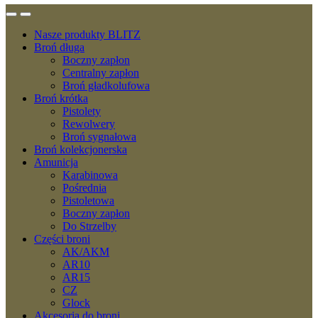
Nasze produkty BLITZ
Broń długa
Boczny zapłon
Centralny zapłon
Broń gładkolufowa
Broń krótka
Pistolety
Rewolwery
Broń sygnałowa
Broń kolekcjonerska
Amunicja
Karabinowa
Pośrednia
Pistoletowa
Boczny zapłon
Do Strzelby
Części broni
AK/AKM
AR10
AR15
CZ
Glock
Akcesoria do broni