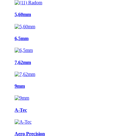
5,60mm
6,5mm
7,62mm
9mm
A-Tec
Aero Precision