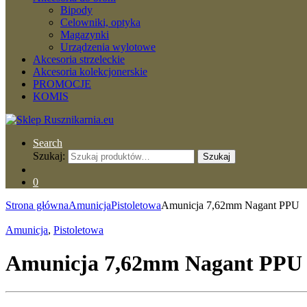
Bipody
Celowniki, optyka
Magazynki
Urządzenia wylotowe
Akcesoria strzeleckie
Akcesoria kolekcjonerskie
PROMOCJE
KOMIS
Search
Szukaj:
Szukaj
0
Strona główna
Amunicja
Pistoletowa
Amunicja 7,62mm Nagant PPU
Amunicja
,
Pistoletowa
Amunicja 7,62mm Nagant PPU