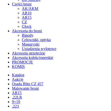
Części broni
AK/AKM
AR10
AR15
CZ
Glock
Akcesoria do broni
Bipody
Celowniki, optyka
Magazynki
Urządzenia wylotowe
Akcesoria strzeleckie
Akcesoria kolekcjonerskie
PROMOCJE
KOMIS
Katalog
Aukcje
Osada Blitz CZ 457
Malowanie broni
AR15
.22LR
9×19
.223