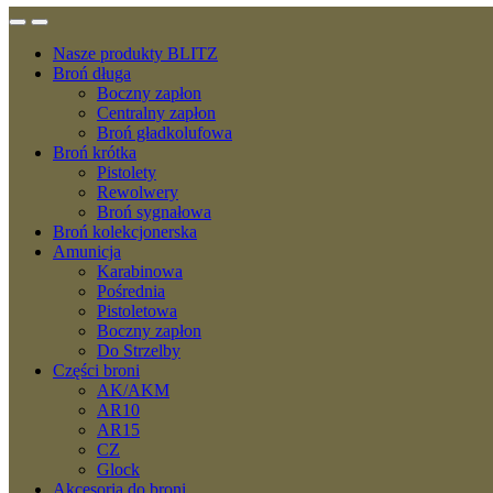
Nasze produkty BLITZ
Broń długa
Boczny zapłon
Centralny zapłon
Broń gładkolufowa
Broń krótka
Pistolety
Rewolwery
Broń sygnałowa
Broń kolekcjonerska
Amunicja
Karabinowa
Pośrednia
Pistoletowa
Boczny zapłon
Do Strzelby
Części broni
AK/AKM
AR10
AR15
CZ
Glock
Akcesoria do broni