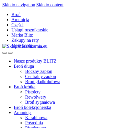
Skip to navigation
Skip to content
Broń
Amunicja
Części
Usługi rusznikarskie
Marka Blitz
Zakupy na raty
Moje konto
Nasze produkty BLITZ
Broń długa
Boczny zapłon
Centralny zapłon
Broń gładkolufowa
Broń krótka
Pistolety
Rewolwery
Broń sygnałowa
Broń kolekcjonerska
Amunicja
Karabinowa
Pośrednia
Pistoletowa