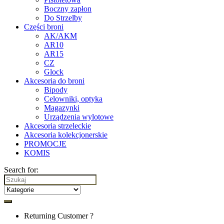
Boczny zapłon
Do Strzelby
Części broni
AK/AKM
AR10
AR15
CZ
Glock
Akcesoria do broni
Bipody
Celowniki, optyka
Magazynki
Urządzenia wylotowe
Akcesoria strzeleckie
Akcesoria kolekcjonerskie
PROMOCJE
KOMIS
Search for:
Returning Customer ?