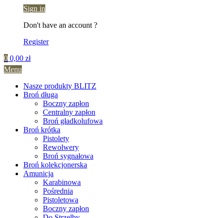
Sign in
Don't have an account ?
Register
0
0,00
zł
Menu
Nasze produkty BLITZ
Broń długa
Boczny zapłon
Centralny zapłon
Broń gładkolufowa
Broń krótka
Pistolety
Rewolwery
Broń sygnałowa
Broń kolekcjonerska
Amunicja
Karabinowa
Pośrednia
Pistoletowa
Boczny zapłon
Do Strzelby