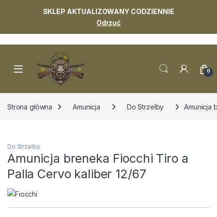
SKLEP AKTUALIZOWANY CODZIENNIE
Odrzuć
Skip to navigation
Skip to content
0
Strona główna
Amunicja
Do Strzelby
Amunicja b
Do Strzelby
Amunicja breneka Fiocchi Tiro a
Palla Cervo kaliber 12/67