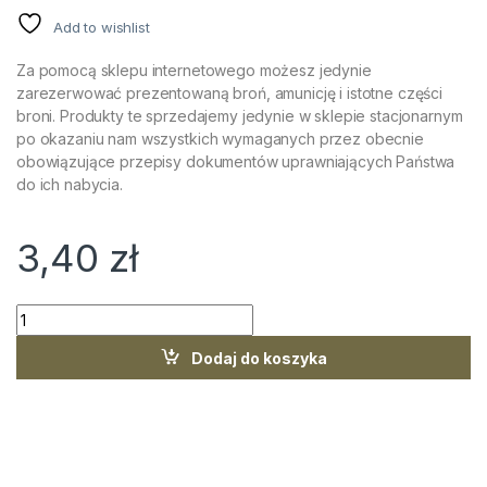
Add to wishlist
Za pomocą sklepu internetowego możesz jedynie
zarezerwować prezentowaną broń, amunicję i istotne części
broni. Produkty te sprzedajemy jedynie w sklepie stacjonarnym
po okazaniu nam wszystkich wymaganych przez obecnie
obowiązujące przepisy dokumentów uprawniających Państwa
do ich nabycia.
3,40
zł
Amunicja breneka Fiocchi Tiro a Palla Cervo kaliber 12/67 qua
Dodaj do koszyka