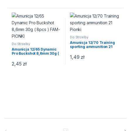
Do Strzelby
Amunicja 12/70 Training
Do Strzelby
sporting ammunition 21
Amunicja 12/65 Dynamic
Pionki
Pro Buckshot 8,6mm 30g (
1,49
zł
8pcs ) FAM-PIONKI
2,45
zł
Brands Carousel