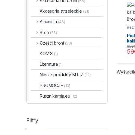
Akcesoria do broni
(66)
Akcesoria strzeleckie
(21)
Amunicja
(46)
Bez 
Broń
(26)
Pis
kal
Części broni
(53)
Bro
650
59
KOMIS
(1)
Literatura
(1)
Wyświetl
Nasze produkty BLITZ
(12)
PROMOCJE
(13)
Rusznikarnia.eu
(12)
Filtry