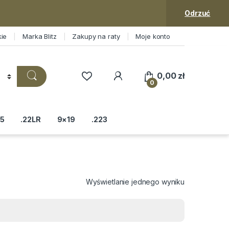
Odrzuć
kie
Marka Blitz
Zakupy na raty
Moje konto
0,00
zł
0
5
.22LR
9×19
.223
Wyświetlanie jednego wyniku