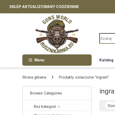
SKLEP AKTUALIZOWANY CODZIENNIE
Skip to navigation
Skip to content
Search f
Menu
Katalog
Strona główna
Produkty oznaczone “ingram”
ingr
Browse Categories
Bez kategorii
(1)