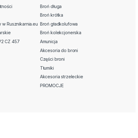
tności
Broń długa
Broń krótka
y w Rusznikarnia.eu
Broń gładkolufowa
arskie
Broń kolekcjonerska
V2 CZ 457
Amunicja
Akcesoria do broni
Części broni
Tłumiki
Akcesoria strzeleckie
PROMOCJE