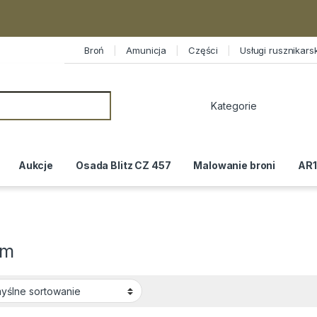
Broń
Amunicja
Części
Usługi rusznikars
or:
Aukcje
Osada Blitz CZ 457
Malowanie broni
AR1
am