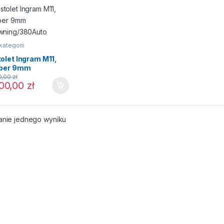
kategorii
tolet Ingram M11,
iber 9mm
wning/380Auto
0,00
zł
00,00
zł
anie jednego wyniku